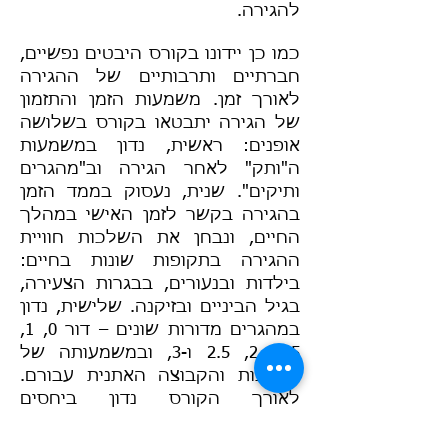
להגירה.
כמו כן יידונו בקורס היבטים נפשיים,
חברתיים ותרבותיים של ההגירה
לאורך זמן. משמעות הזמן והתזמון
של הגירה יתבטאו בקורס בשלושה
אופנים: ראשית, נדון במשמעות
ה"ותק" לאחר הגירה וב"מהגרים
ותיקים". שנית, נעסוק בממד הזמן
בהגירה בקשר לזמן האישי במהלך
החיים, ונבחן את השלכות חוויית
ההגירה בתקופות שונות בחיים:
בילדות ובנעורים, בבגרות הצעירה,
בגיל הביניים ובזיקנה. שלישית, נדון
במהגרים מדורות שונים – דור 0, 1,
1.5, 2, 2.5 ו-3, ובמשמעותה של
התרבות והקבוצה האתנית עבורם.
לאורך הקורס נדון ביחסים
הבין-דוריים על רקע הגירה לאורך
זמן וכן בהצטלבויות מיקומים (זהות