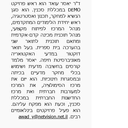
ד"ר יאסר עואד הוא ראש פרויקט
DEMO במכללת סכנין. הוא סגן
הנשיא למחקר, תכנון ואסטרטגיה,
ראש יחידת הלימודים המתקדמים,
מנהל המרכז לפיתוח מקצועי,
מנהל תוכנית מכינה קדם-אקדמית
ומתאם תוכנית לתואר שני
בהערכה בית ספרית. בעל תואר
דוקטור במדעי האקטואריה
מאוניברסיטת חיפה. יאסר מלמד
קורסים בחשיבה מדעית ושימוש
בכלי מחקר מדעיים בכיתה
ובמסגרות חינוכיות. הוא יזם את
מרכז הסימולציה, את המרכז
למעורבות חברתית ואת מרכז
החדשנות החברתית במכללת
סכנין, וכעת הוא מפקח עליהם.
הוא פעיל פרויקטים בינלאומיים
רבים.
awad_y@netvision.net.il