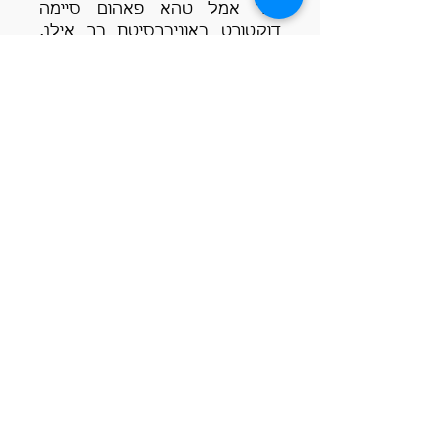
ד"ר אמל טהא פאהום סיימה
דוקטורט באוניברסיטת בר אילן,
לאחר שקיבלה BSW
מהאוניברסיטה העברית ותואר שני
מאוניברסיטת חיפה. שם היא
התמקדה באופן שבו נשים וגברים
מוסלמים ומוסלמיות מתמודדים עם
גירושין. כיום היא מכהנת כדיקן
הסטודנטים במכללת סכנין,
כמנהלת מעורבות חברתית ויזמות
קהילתית וכמרצה. תחומי ההוראה
שלה כוללים אלימות בילדות
המוקדמת, הורות לגיל הרך,
הנחית קבוצות, תקשורת בינאישית
והתפתחות בתקופת ההתבגרות.
בנוסף לעבודתה האקדמית, אמל
היא מטפלת זוגית ומשפחתית
מוסמכת, חברה באיגוד העובדים
הסוציאליים ובאגודה הישראלית
לטיפול זוגי ומשפחתי. היא