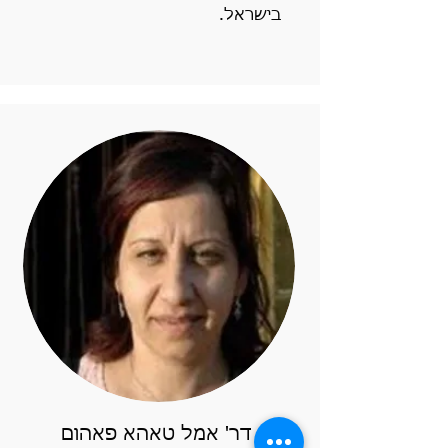
בישראל.
דר' אמל טאהא פאהום