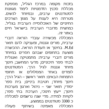
בזכות מקומה במרכז הגליל, מספקת
מכללת סכנין הזדמנויות לימוד מגוונות
לסטודנטים ערבים, ובמיוחד לנשים.
מטרתה היא לענות על מגוון הצרכים
החיוניים של האוכלוסייה הערבית בגליל.
כמחצית מדוברי הערבית בישראל חיים
באזור זה.
המכללה מכשירה עובדי הוראה דוברי
ערבית, מורים וגננות, ומעניקה להם תואר
M.Ed. בחינוך או תעודת הוראה. ההכשרה
מוצעת בתחומים שבהם חסרים במיוחד
מורים דוברי ערבית: מתמטיקה ואנגלית
לבתי ספר תיכוניים; מדעי המחשב; חינוך
מיוחד וגננות לגיל הרך. הסטודנטים
לומדים באחד המסלולים או תחומי
התמחות הבאים: תואר ראשון – הגיל הרך;
חינוך מיוחד; חטיבת ביניים; בית ספר
יסודי; תואר שני – ניהול וארגון מערכות
חינוך; ייעוץ חינוכי, הערכת בתי ספר;
לקויות למידה. מדי שנה נרשמים למכללה
כ 3300 סטודנטים בממוצע.
המכללה מאמינה בשיתוף פעולה